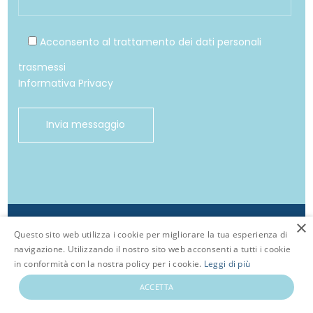
Acconsento al trattamento dei dati personali
trasmessi
Informativa Privacy
×
© Studio Bergamaschi
Questo sito web utilizza i cookie per migliorare la tua esperienza di
navigazione. Utilizzando il nostro sito web acconsenti a tutti i cookie
in conformità con la nostra policy per i cookie.
Leggi di più
Associazione nazionale sociologi
ACCETTA